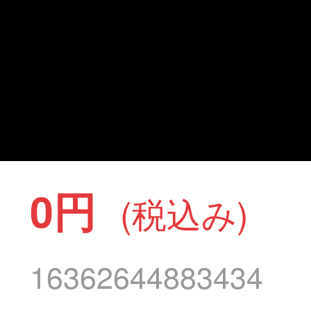
0円
(税込み)
16362644883434