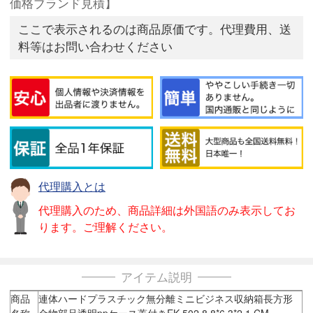
価格ブランド見積】
ここで表示されるのは商品原価です。代理費用、送
料等はお問い合わせください
代理購入とは
代理購入のため、商品詳細は外国語のみ表示してお
ります。ご理解ください。
アイテム説明
商品
連体ハードプラスチック無分離ミニビジネス収納箱長方形
名称
金物部品透明ppケース蓋付きEK-502 8.8*6.3*2.1 CM