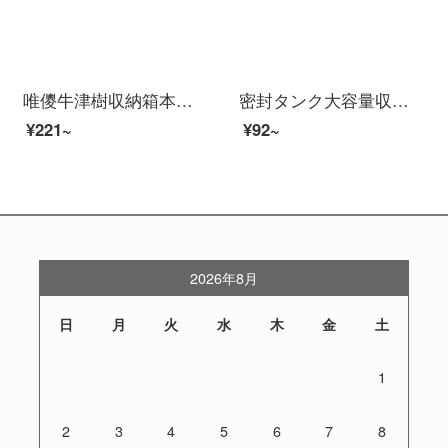
唯儍牛津樹収納箱本整理神器高校生教室家庭図書透明収納箱寮に本整理箱お菓子収納箱【大サイズシングル】牛津樹を置くことができます。
密封タンク大容量収納ボックスセット透明防湿食品級プラスチック家庭用キッチン五穀雑穀香料乾燥箱460 ml【Sサイズ】
¥221~
¥92~
2026年8月
日
月
火
水
木
金
土
1
2
3
4
5
6
7
8