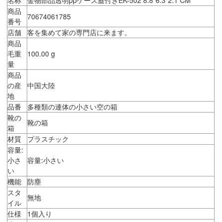
商品
70674061785
番号
店舗
客を集めて家の専門店に来ます。
商品
毛重
100.00 g
量
商品
の産
中国大陸
地
品番
多種類の連体の小さい空の箱
靴の
靴の箱
箱
材質
プラスチック
容量:
小さ
容量:小さい
い
機能
防塵
スタ
無地
イル
仕様
1個入り