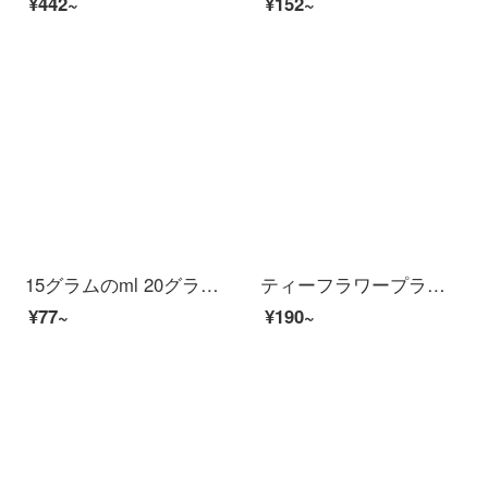
¥442~
¥152~
15グラムのml 20グラム30グラムのmlgミリリットルの金銀の蓋のプラスチックの透明な瓶の小さい瓶の空き瓶を分けて瓶のカプセルのSN 5001 30ミリリットルの銀の蓋を詰めます。
ティーフラワープラスチック収納ケース6.5 L透明ミニ薬箱お菓子化粧品収納ボックスキッチン収納収納収納収納ケース2個入り【色はランダム】
¥77~
¥190~