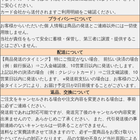
ご安心ください。
カード会社から送付されますご利用明細をご確認ください。
プライバシーについて
お客様からいただいた個 人情報は商品の発送とご連絡以外には一切使
用致しません。
当社が責任をもって安全に蓄積・保管し、第三者に譲渡・提供するこ
とはございません。
配送について
【商品発送のタイミング】 特にご指定がない場合、 前払い決済の場合
（例：銀行振込）⇒ご入金確認後、10営業日以内に発送いたします。
上記以外の決済の場合 （例：クレジットカード）⇒ご注文確認後、10
営業日以内に発送いたします。 ※発送前支払いの場合は、お客様のご入
金タイミングにより、お届け予定日が2日前後することがございます。
返品、交換について
ご注文をキャンセルされる場合や注文内容を変更される場合は、事前
に必ずご連絡ください。
発送前であれば対応可能ですが、発送完了後のキャンセルや内容変更
出来ませんので、あらかじめご了承ください。 また、代引発送後の事
前連絡のないキャンセルは一切承ることができません。
送料など実費請求させて頂きますので、必ず一度商品をお受け取りい
ただいてからの対応となります。 品の欠陥や不良など当社原因による