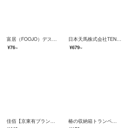
富居（FOOJO）デスクトップ収納ボックス化粧品アクセサリー収納ボックス浴室キッチン雑物整理箱透明【トランペット】単品セット
日本天馬株式会社TENMA収納箱46リットルオーバーコート整理箱おもちゃお菓子箱透明クローゼット収納ボックスロコス引越し包装箱大サイズ
¥76~
¥679~
佳佰【京東有ブランド】冷蔵庫収納ボックス大保存箱長方形プラスチック密封野菜果物引出し式冷凍整理収納ボックス透明ブルー2大2小
椿の収納箱トランペット透明整理箱プラスチック収納箱携帯蓋付き玩具お菓子化粧品アクセサリー収納箱（I買ってIプレゼント）6.5 L混色