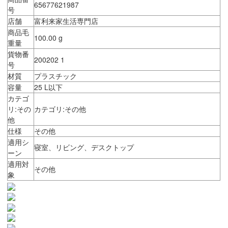
65677621987
号
店舗
富利来家生活専門店
商品毛
100.00 g
重量
貨物番
200202 1
号
材質
プラスチック
容量
25 L以下
カテゴ
リ:その
カテゴリ:その他
他
仕様
その他
適用シ
寝室、リビング、デスクトップ
ーン
適用対
その他
象