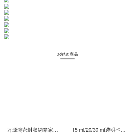
お勧め商品
万源鴻密封収納箱家庭用布団衣類透明プラスチック整理箱学生寮カバー付き書籍収納ケース14 Lトランペット透明収納ケース
15 ml/20/30 ml透明ペットボトルの小さい瓶を分けて瓶に詰めます。小さい瓶の液体は蓋付きで密封します。サンプル瓶は15 ml*100個です。