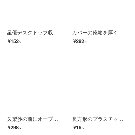
星優デスクトップ収納ケース3点セット携帯式多機能服靴下雑物整理箱子供おやつおもちゃ小収納ケース【白箱カバー5〓L 3個入り】
カバーの靴箱を厚くして、透明の靴箱をプラスします。プラスチックの簡易靴箱を折り畳み、防塵収納の神器を組み合わせました。
¥152~
¥282~
久梨沙の前にオープンしたおもちゃ箱の収納箱は、透明な蓋をして箱を整理します。
長方形のプラスチックケースの小さい箱の透明なプラスチックの箱の部品の収納箱の道具の箱の部品の箱は蓋付きのPP 5件があります。
¥298~
¥16~