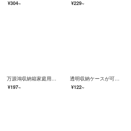
¥304~
¥229~
万源鴻収納箱家庭用大型密封食品箱プラスチックケース衣類整理箱学生寮収納ボックス本収納ボックス【14 L密封タイプ】トランペット透明整理箱
透明収納ケースが可愛いプラスチック透明収納ケースです。プラスチックベルトカバーの整理箱です。
¥197~
¥122~