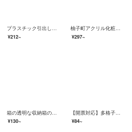
プラスチック引出し式デスクトップ化粧品収納ボックス学生防塵透明スキンケア用品収納棚文具デスク収納ボックス少女アクセサリーケース白米4階引き出し収納ボックス+シール
柚子町アクリル化粧品収納ボックス透明化粧綿クレンジング綿棒収納ケース
¥212~
¥297~
箱の透明な収納箱の整理箱のプラスチックケースには、大きいサイズの携帯ロッカーのおもちゃの収納箱の漱漱があります。二つの小さいサイズ（全部で2つ）は、幅28、幅21、高さ17センチで、透明です。
【開票対応】多格子部品ケース透明プラスチック電子部品分類格子工具箱小ねじ箱収納ケース10 gトランペット（取り外し可能）
¥130~
¥84~