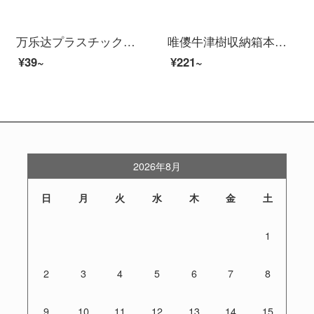
万乐达プラスチック部品ケース収納ケース引出し式部品ケース分格部品乐高収納箱電子部品部品部品部品部品部品部品ボックスF 0〓灰色のケース-透明引き出し
唯儍牛津樹収納箱本整理神器高校生教室家庭図書透明収納箱寮に本整理箱お菓子収納箱【大サイズシングル】牛津樹を置くことができます。
¥39~
¥221~
2026年8月
日
月
火
水
木
金
土
1
2
3
4
5
6
7
8
9
10
11
12
13
14
15