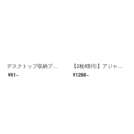
デスクトップ収納プラスチックケース透明デスクデスクデスク整理ボックス化粧品収納ケース純色シンプル現代風厚手収納ケース透明トランペット6コマ（15.5*11*7）
【2枚8割引】アジャリアプラスネット紅防塵化粧品収納ケースデスクトップ透明ドレッサーアークスキンケア用品口紅アクセサリー棚【アーチトップ+左右3小引き出し+シングル大引き出し】
¥61~
¥1288~