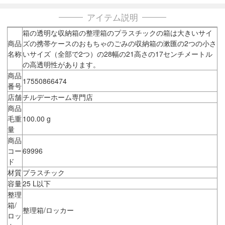
アイテム説明
箱の透明な収納箱の整理箱のプラスチックの箱は大きいサイ
商品
ズの携帯ケースのおもちゃのごみの収納箱の漱匯の2つの小さ
名称
いサイズ（全部で2つ）の28幅の21高さの17センチメートル
の高透明性があります。
商品
17550866474
番号
店舗
チルデーホーム専門店
商品
毛重
100.00 g
量
商品
コー
69996
ド
材質
プラスチック
容量
25 L以下
整理
箱/
整理箱/ロッカー
ロッ