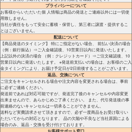
プライバシーについて
お客様からいただいた個 人情報は商品の発送とご連絡以外には一切使
用致しません。
当社が責任をもって安全に蓄積・保管し、第三者に譲渡・提供するこ
とはございません。
配送について
【商品発送のタイミング】 特にご指定がない場合、 前払い決済の場合
（例：銀行振込）⇒ご入金確認後、10営業日以内に発送いたします。
上記以外の決済の場合 （例：クレジットカード）⇒ご注文確認後、10
営業日以内に発送いたします。 ※発送前支払いの場合は、お客様のご入
金タイミングにより、お届け予定日が2日前後することがございます。
返品、交換について
ご注文をキャンセルされる場合や注文内容を変更される場合は、事前
に必ずご連絡ください。
発送前であれば対応可能ですが、発送完了後のキャンセルや内容変更
出来ませんので、あらかじめご了承ください。 また、代引発送後の事
前連絡のないキャンセルは一切承ることができません。
送料など実費請求させて頂きますので、必ず一度商品をお受け取りい
ただいてからの対応となります。 品の欠陥や不良など当社原因による
場合のみ、返品・交換を受け付けております。
お客様サポート窓口