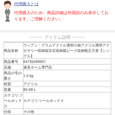
代理購入とは
代理購入のため、商品詳細は外国語のみ表示してお
ります。ご理解ください。
アイテム説明
ヴィアン・グラムアクリル透明小箱アクリル透明アク
商品名称
セサリー収納箱宝石収納箱ビーズ収納瓶正方形【シン
グル】
商品番号
64792459931
店舗
蓮芙ホーム専門店
商品の毛の
1.0 kg
重さ
材質
アクリル
容量
80-99 L
カテゴリ:ツ
ールボック
カテゴリ:ツールボックス
ス
仕様
その他