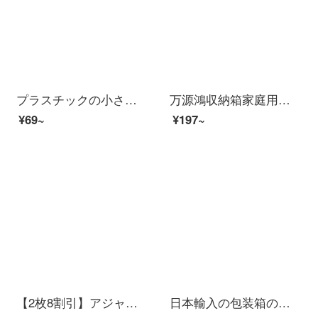
プラスチックの小さい化粧品の箱の透明な長方形のトランペットの蓋PP箱のアクセサリーの箱のロックボックスのPP錠の箱
万源鴻収納箱家庭用大型密封食品箱プラスチックケース衣類整理箱学生寮収納ボックス本収納ボックス【14 L密封タイプ】トランペット透明整理箱
¥69~
¥197~
【2枚8割引】アジャリアプラスネット紅防塵化粧品収納ケースデスクトップ透明ドレッサーアークスキンケア用品口紅アクセサリー棚【アーチトップ+左右3小引き出し+シングル大引き出し】
日本輸入の包装箱の保存箱のプラスチックの弁当箱の円形の弁当箱の透明な収納箱の小さい長方形の食品の箱の3は180 mlだけを詰めます（k-1142）