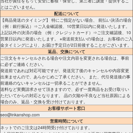
当社が責任をもって安全に蓄積・保管し、第三者に譲渡・提供するこ
とはございません。
配送について
【商品発送のタイミング】 特にご指定がない場合、 前払い決済の場合
（例：銀行振込）⇒ご入金確認後、10営業日以内に発送いたします。
上記以外の決済の場合 （例：クレジットカード）⇒ご注文確認後、10
営業日以内に発送いたします。 ※発送前支払いの場合は、お客様のご入
金タイミングにより、お届け予定日が2日前後することがございます。
返品、交換について
ご注文をキャンセルされる場合や注文内容を変更される場合は、事前
に必ずご連絡ください。
発送前であれば対応可能ですが、発送完了後のキャンセルや内容変更
出来ませんので、あらかじめご了承ください。 また、代引発送後の事
前連絡のないキャンセルは一切承ることができません。
送料など実費請求させて頂きますので、必ず一度商品をお受け取りい
ただいてからの対応となります。 品の欠陥や不良など当社原因による
場合のみ、返品・交換を受け付けております。
お客様サポート窓口
seo@inkanshop.com
営業時間について
ネットでのご注文は24時間受け付けております。