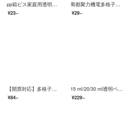
pp箱ビス家庭用透明収納箱電子五金部品プラスチックケース部品箱SYC-529
蜀都聚力機電多格子部品箱電子部品透明プラスチック収納ケースビス部品分類格子サンプルケース無格ミニイヤホンボタンケース【2個入り】
¥23~
¥29~
【開票対応】多格子部品ケース透明プラスチック電子部品分類格子工具箱小ねじ箱収納ケース10 gトランペット（取り外し可能）
15 ml/20/30 ml透明ペットボトルの小さい瓶を分けて瓶に詰めます。小さい瓶の液体は蓋付きで密封します。サンプル瓶は15 ml*100個です。
¥84~
¥229~