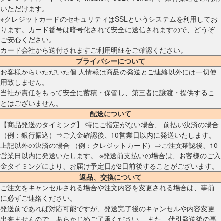
いただけます。
※クレジットカードのセキュリティはSSLというシステムを利用してお
ります。カード番号は暗号化されて安全に送信されますので、どうぞ
ご安心ください。
カード会社から送付されますご利用明細をご確認ください。
プライバシーについて
お客様からいただいた個 人情報は商品の発送とご連絡以外には一切使
用致しません。
当社が責任をもって安全に蓄積・保管し、第三者に譲渡・提供するこ
とはございません。
配送について
【商品発送のタイミング】 特にご指定がない場合、 前払い決済の場合
（例：銀行振込）⇒ご入金確認後、10営業日以内に発送いたします。
上記以外の決済の場合 （例：クレジットカード）⇒ご注文確認後、10
営業日以内に発送いたします。 ※発送前支払いの場合は、お客様のご入
金タイミングにより、お届け予定日が2日前後することがございます。
返品、交換について
ご注文をキャンセルされる場合や注文内容を変更される場合は、事前
に必ずご連絡ください。
発送前であれば対応可能ですが、発送完了後のキャンセルや内容変更
出来ませんので、あらかじめご了承ください。 また、代引発送後の事