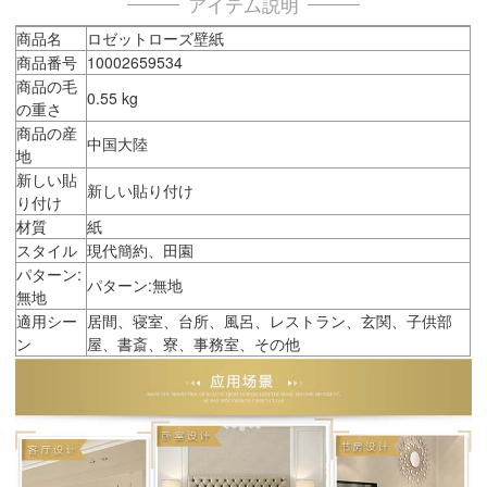
アイテム説明
商品名
ロゼットローズ壁紙
商品番号
10002659534
商品の毛
0.55 kg
の重さ
商品の産
中国大陸
地
新しい貼
新しい貼り付け
り付け
材質
紙
スタイル
現代簡約、田園
パターン:
パターン:無地
無地
適用シー
居間、寝室、台所、風呂、レストラン、玄関、子供部
ン
屋、書斎、寮、事務室、その他