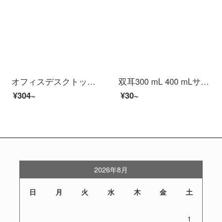
オフィスデスクトップ収納ボックスプラスチック多層小型引き出し式収納ケース透明多層化粧品収納ボックス白ステント+透明黒引き出し中号3階
双耳300 mL 400 mLサンプルケース食品サンプルケースレストランホテル単位学校幼稚園厨房食堂食品サンプル箱プラスチック小間食収納ケース1世代400 mL単箱透明版-20枚のラベルを送ります。
¥304~
¥30~
2026年8月
日
月
火
水
木
金
土
1