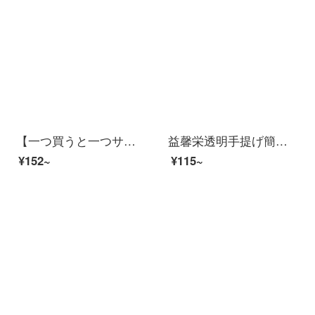
【一つ買うと一つサービス】椿のプラスチックケース6.5 L透明の小さい箱のお菓子化粧品ケース台所収納車載用プールの整理箱ピンク【一つ買って一つサービス】
益馨栄透明手提げ簡単収納箱デスクトップ雑物収納箱携帯化粧品整理箱家庭用小型薬箱小品収納箱大白(23*12*9)
¥152~
¥115~