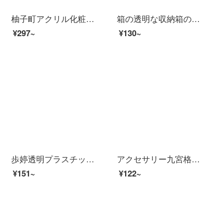
柚子町アクリル化粧品収納ボックス透明化粧綿クレンジング綿棒収納ケース
箱の透明な収納箱の整理箱のプラスチックケースには、大きいサイズの携帯ロッカーのおもちゃの収納箱の漱漱があります。二つの小さいサイズ（全部で2つ）は、幅28、幅21、高さ17センチで、透明です。
¥297~
¥130~
歩婷透明プラスチックの靴箱は厚い透明の蓋をして、男女兼用のものは簡易折りたたみ靴の収納箱箱の小さいサイズと厚いタイプの10個入りです。
アクセサリー九宮格収納ケース少女イヤリング透明引き出し式学生寝室デスクトップ整理ケースがお得です。白（可愛いシールをプレゼントします。）
¥151~
¥122~