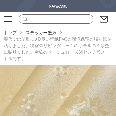
KAWA壁紙
トップ
ステッカー壁紙
現代では簡単に3 D厚い壁紙PVCの環境保護の張り紙を
貼りました。寝室のリビングルームのホテルの背景壁
に貼りました。壁紙のベージュローズ60センチ*5メー
トルです。