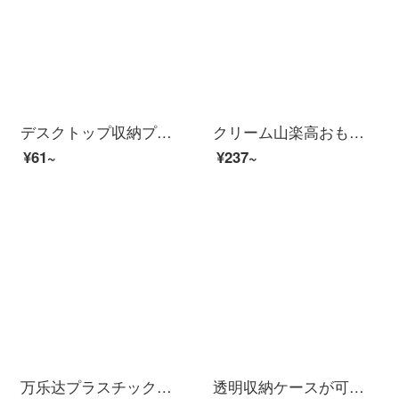
デスクトップ収納プラスチックケース透明デスクデスクデスク整理ボックス化粧品収納ケース純色シンプル現代風厚手収納ケース透明トランペット6コマ（15.5*11*7）
クリーム山楽高おもちゃ収納箱子供用積み木整理箱プラスチック磁気片透明箱お菓子収納ボックス赤中号(36.5*24.6*16.5 cm)1個入り
¥61~
¥237~
万乐达プラスチック部品ケース収納ケース引出し式部品ケース分格部品乐高収納箱電子部品部品部品部品部品部品部品ボックスF 0〓灰色のケース-透明引き出し
透明収納ケースが可愛いプラスチック透明収納ケースです。プラスチックベルトカバーの整理箱です。