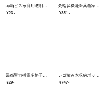
pp箱ビス家庭用透明収納箱電子五金部品プラスチックケース部品箱SYC-529
亮輪多機能医薬箱家庭用救急薬品収納箱透明テレビ医薬収納箱トランペットホワイトダブル
¥23~
¥351~
蜀都聚力機電多格子部品箱電子部品透明プラスチック収納ケースビス部品分類格子サンプルケース無格ミニイヤホンボタンケース【2個入り】
レゴ積み木収納ボックスlego積み木部品の分類の多粒透明おもちゃ大整理箱2つセット4階118ビン（約3000粒入り）おもちゃ収納ボックス
¥29~
¥747~