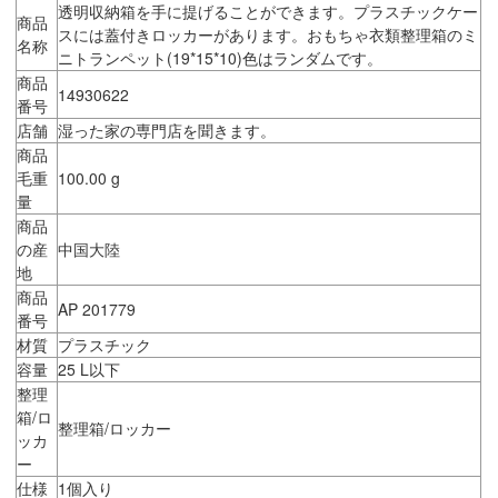
透明収納箱を手に提げることができます。プラスチックケー
商品
スには蓋付きロッカーがあります。おもちゃ衣類整理箱のミ
名称
ニトランペット(19*15*10)色はランダムです。
商品
14930622
番号
店舗
湿った家の専門店を聞きます。
商品
毛重
100.00 g
量
商品
の産
中国大陸
地
商品
AP 201779
番号
材質
プラスチック
容量
25 L以下
整理
箱/ロ
整理箱/ロッカー
ッカ
ー
仕様
1個入り