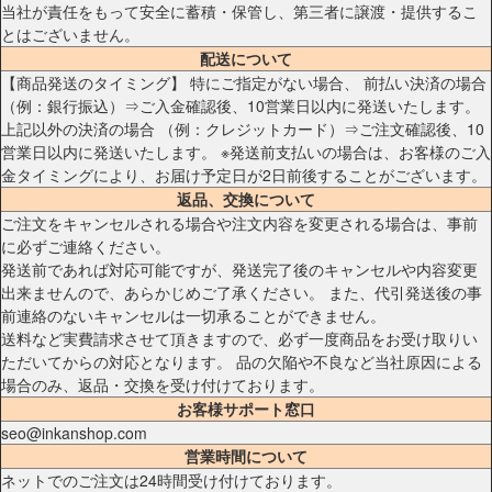
当社が責任をもって安全に蓄積・保管し、第三者に譲渡・提供するこ
とはございません。
配送について
【商品発送のタイミング】 特にご指定がない場合、 前払い決済の場合
（例：銀行振込）⇒ご入金確認後、10営業日以内に発送いたします。
上記以外の決済の場合 （例：クレジットカード）⇒ご注文確認後、10
営業日以内に発送いたします。 ※発送前支払いの場合は、お客様のご入
金タイミングにより、お届け予定日が2日前後することがございます。
返品、交換について
ご注文をキャンセルされる場合や注文内容を変更される場合は、事前
に必ずご連絡ください。
発送前であれば対応可能ですが、発送完了後のキャンセルや内容変更
出来ませんので、あらかじめご了承ください。 また、代引発送後の事
前連絡のないキャンセルは一切承ることができません。
送料など実費請求させて頂きますので、必ず一度商品をお受け取りい
ただいてからの対応となります。 品の欠陥や不良など当社原因による
場合のみ、返品・交換を受け付けております。
お客様サポート窓口
seo@inkanshop.com
営業時間について
ネットでのご注文は24時間受け付けております。