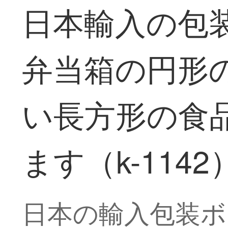
日本輸入の包
弁当箱の円形
い長方形の食品
ます（k-1142
日本の輸入包装