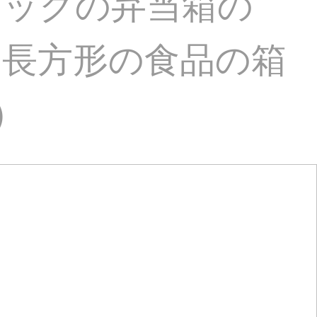
チックの弁当箱の
い長方形の食品の箱
）