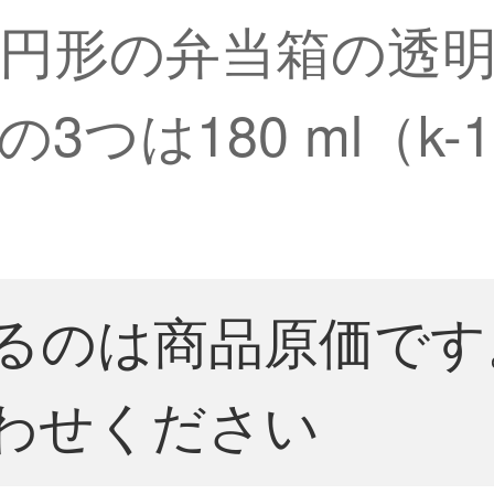
円形の弁当箱の透
つは180 ml（k-
るのは商品原価です
わせください