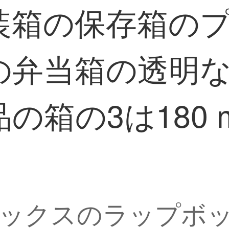
装箱の保存箱の
の弁当箱の透明
の箱の3は180 
）
ボックスのラップボ