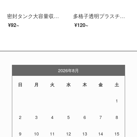
密封タンク大容量収納ボックスセット透明防湿食品級プラスチック家庭用キッチン五穀雑穀香料乾燥箱460 ml【Sサイズ】
多格子透明プラスチック電子部品分類格子工具箱小ねじ箱収納箱【超値3個入り】トランペット厚手空箱
¥92~
¥120~
2026年8月
日
月
火
水
木
金
土
1
2
3
4
5
6
7
8
9
10
11
12
13
14
15