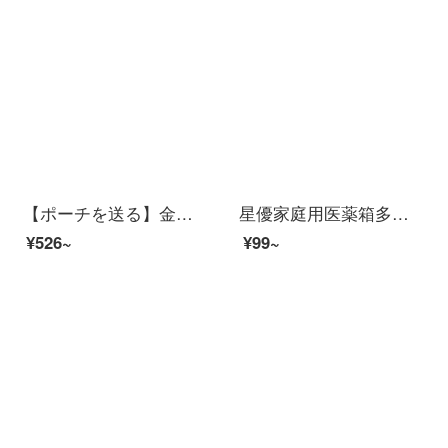
【ポーチを送る】金隆興（glosen）アクセサリーケース透明防塵イヤリング収納ケースフレームネックレスリングピアスピアスピアスピアスストラップストラップストラップストラップストラップケース【一般版】タイムルートケース*1階タワーケース*緑
星優家庭用医薬箱多機能救急箱多層透明薬品収納箱応急薬品収納箱トランペット【ホワイトタイプ】
¥526~
¥99~