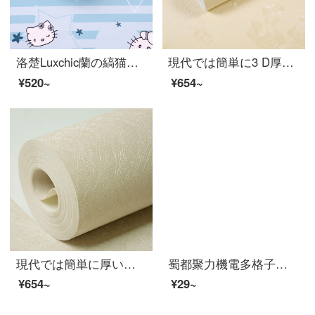
洛楚Luxchic蘭の縞猫は厚いPVCをプラスして壁紙の漫画の壁紙の防水のカビ防止の壁紙の装飾を貼ります。
現代では簡単に3 D厚い壁紙PVCの環境保護の張り紙を貼りました。寝室のリビングルームのホテルの背景壁に貼りました。壁紙のベージュローズ60センチ*5メートルです。
¥520~
¥654~
現代では簡単に厚い壁紙PVCを追加しました。環境保護のために、新しい寝室のリビングルームのホテルの背景壁は壁紙に貼り付けられています。
蜀都聚力機電多格子部品箱電子部品透明プラスチック収納ケースビス部品分類格子サンプルケース無格ミニイヤホンボタンケース【2個入り】
¥654~
¥29~