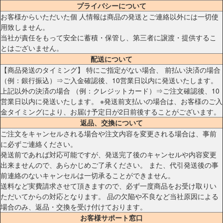
プライバシーについて
お客様からいただいた個 人情報は商品の発送とご連絡以外には一切使
用致しません。
当社が責任をもって安全に蓄積・保管し、第三者に譲渡・提供するこ
とはございません。
配送について
【商品発送のタイミング】 特にご指定がない場合、 前払い決済の場合
（例：銀行振込）⇒ご入金確認後、10営業日以内に発送いたします。
上記以外の決済の場合 （例：クレジットカード）⇒ご注文確認後、10
営業日以内に発送いたします。 ※発送前支払いの場合は、お客様のご入
金タイミングにより、お届け予定日が2日前後することがございます。
返品、交換について
ご注文をキャンセルされる場合や注文内容を変更される場合は、事前
に必ずご連絡ください。
発送前であれば対応可能ですが、発送完了後のキャンセルや内容変更
出来ませんので、あらかじめご了承ください。 また、代引発送後の事
前連絡のないキャンセルは一切承ることができません。
送料など実費請求させて頂きますので、必ず一度商品をお受け取りい
ただいてからの対応となります。 品の欠陥や不良など当社原因による
場合のみ、返品・交換を受け付けております。
お客様サポート窓口