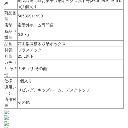
磁気片透明箱お菓子収納ボックス赤中号(36.5*24.6*16.5 c
称
m)1個入り
商品番
50536911999
号
店舗
帝愛外ホーム専門店
商品毛
0.8 kg
重量
品番
霜山楽高積木収納ボックス
材質
プラスチック
容量
25 L以下
カテゴ
リ:その
カテゴリ:その他
他
仕様
1個入り
適用シ
リビング、キッズルーム、デスクトップ
ーン
適用対
その他
象